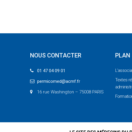
NOUS CONTACTER
PLAN 
L’associa
01 47 04 09 01
Textes r
permicomed@acmf.fr
administr
16 rue Washington – 75008 PARIS
Formatio