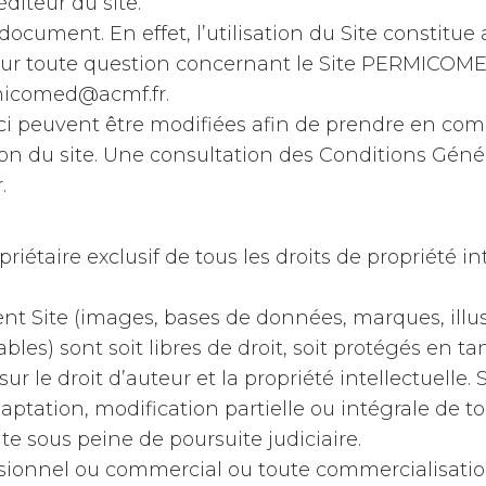
iteur du site.
nt document. En effet, l’utilisation du Site constit
 pour toute question concernant le Site PERMICOM
icomed@acmf.fr.
ici peuvent être modifiées afin de prendre en co
ion du site. Une consultation des Conditions Génér
.
priétaire exclusif de tous les droits de propriété in
ent Site (images, bases de données, marques, illus
s) sont soit libres de droit, soit protégés en tan
ur le droit d’auteur et la propriété intellectuelle. 
aptation, modification partielle ou intégrale de 
te sous peine de poursuite judiciaire.
ssionnel ou commercial ou toute commercialisatio