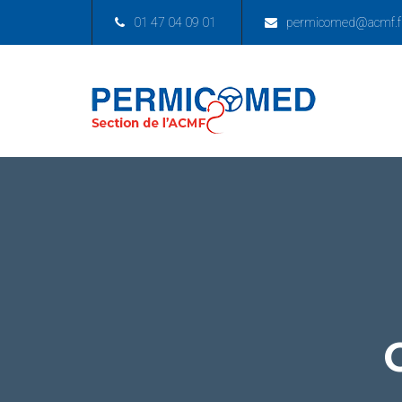
01 47 04 09 01
permicomed@acmf.f