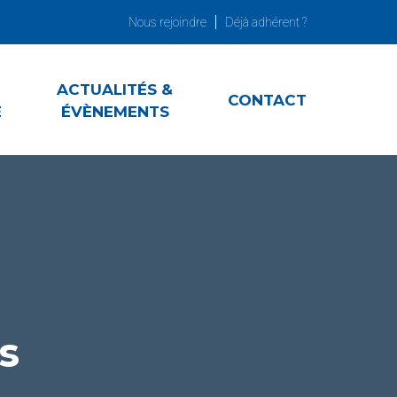
Nous rejoindre
Déjà adhérent ?
ACTUALITÉS &
CONTACT
E
ÉVÈNEMENTS
s