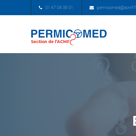
01 47 04 09 01
permicomed@acmf.f