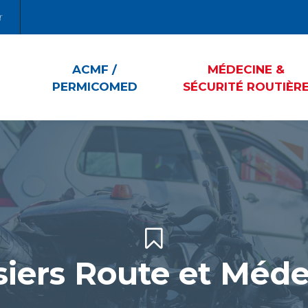
r
ACMF /
MÉDECINE &
PERMICOMED
SÉCURITÉ ROUTIÈR
iers Route et Méd