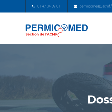
01 47 04 09 01
permicomed@acmf.f
Doss