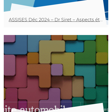
ASSISES Déc 2024 – Dr Siret – Aspects éthiques et médico-légaux de la visite d’aptitude à la conduite