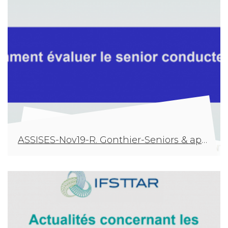
ASSISES-Nov19-R. Gonthier-Seniors & aptitude à la conduite