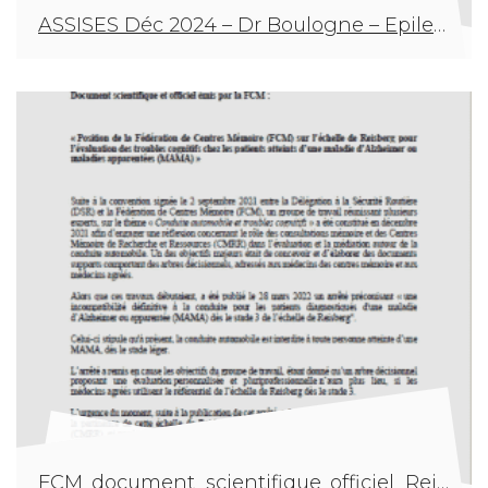
ASSISES Déc 2024 – Dr Boulogne – Epilepsie et conduite automobile
FCM_document_scientifique_officiel_Reisberg